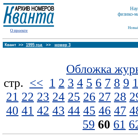
Нау
физико-м
Новы
О проекте
Квант >>
1995 год
>>
номер 3
Обложка жур
стp.
<<
1
2
3
4
5
6
7
8
9
21
22
23
24
25
26
27
28
2
40
41
42
43
44
45
46
47
4
59
60
61
6