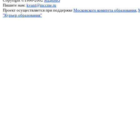
Copyright ©1996-2002
МЦНМО
Пишите нам:
kvant@mccme.ru
Проект осуществляется при поддержке
Московского комитета образования
,
"Курьер образования"