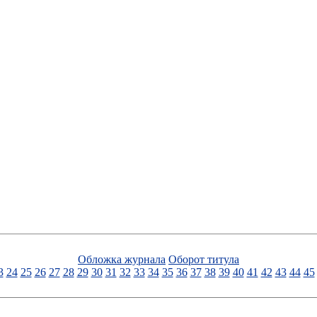
Обложка журнала
Оборот титула
3
24
25
26
27
28
29
30
31
32
33
34
35
36
37
38
39
40
41
42
43
44
45