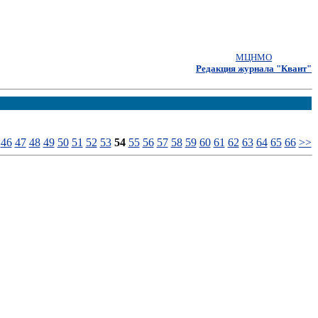
МЦНМО
Редакция журнала "Квант"
46
47
48
49
50
51
52
53
54
55
56
57
58
59
60
61
62
63
64
65
66
>>