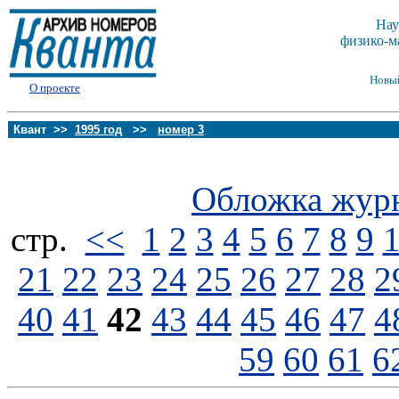
Нау
физико-м
Новы
О проекте
Квант >>
1995 год
>>
номер 3
Обложка жур
стp.
<<
1
2
3
4
5
6
7
8
9
21
22
23
24
25
26
27
28
2
40
41
42
43
44
45
46
47
4
59
60
61
6