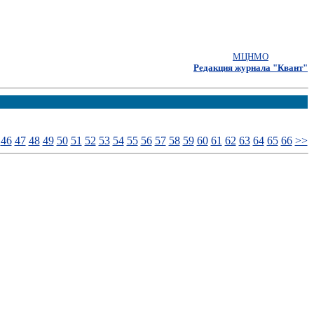
МЦНМО
Редакция журнала "Квант"
46
47
48
49
50
51
52
53
54
55
56
57
58
59
60
61
62
63
64
65
66
>>