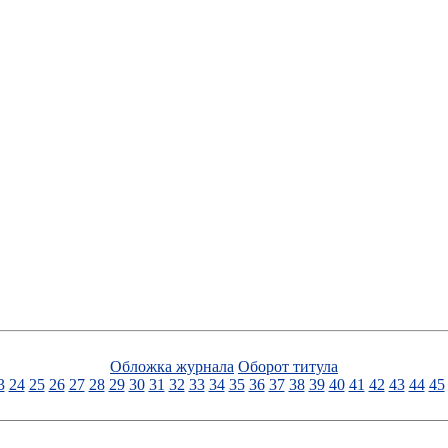
Обложка журнала
Оборот титула
3
24
25
26
27
28
29
30
31
32
33
34
35
36
37
38
39
40
41
42
43
44
45