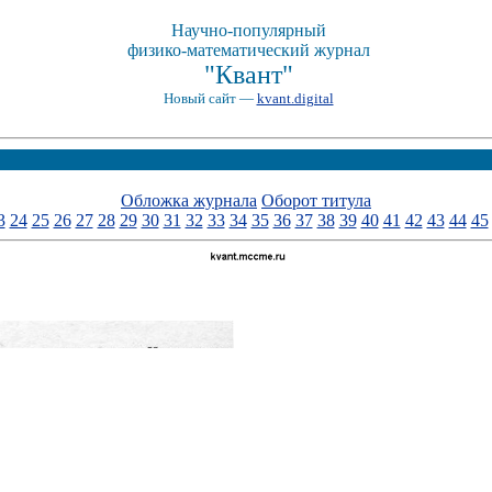
Научно-популярный
физико-математический журнал
"Квант"
Новый сайт —
kvant.digital
Обложка журнала
Оборот титула
3
24
25
26
27
28
29
30
31
32
33
34
35
36
37
38
39
40
41
42
43
44
45