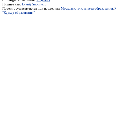
Copyright ©1996-2002
МЦНМО
Пишите нам:
kvant@mccme.ru
Проект осуществляется при поддержке
Московского комитета образования
,
"Курьер образования"