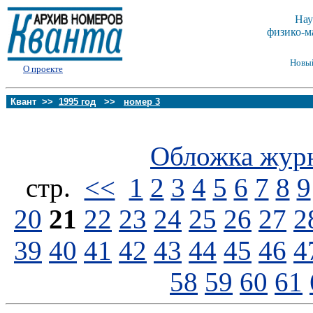
Нау
физико-м
Новы
О проекте
Квант >>
1995 год
>>
номер 3
Обложка жур
стp.
<<
1
2
3
4
5
6
7
8
9
20
21
22
23
24
25
26
27
2
39
40
41
42
43
44
45
46
4
58
59
60
61