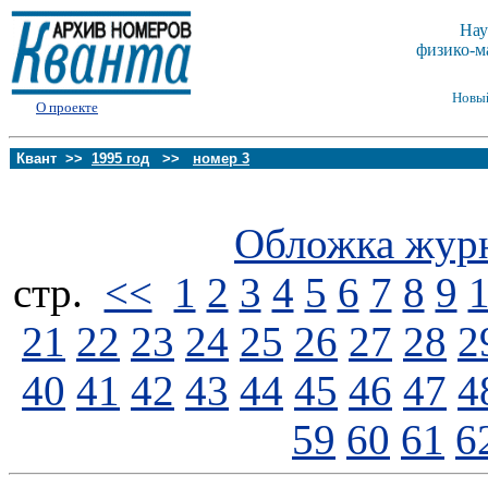
Нау
физико-м
Новы
О проекте
Квант >>
1995 год
>>
номер 3
Обложка жур
стp.
<<
1
2
3
4
5
6
7
8
9
21
22
23
24
25
26
27
28
2
40
41
42
43
44
45
46
47
4
59
60
61
6