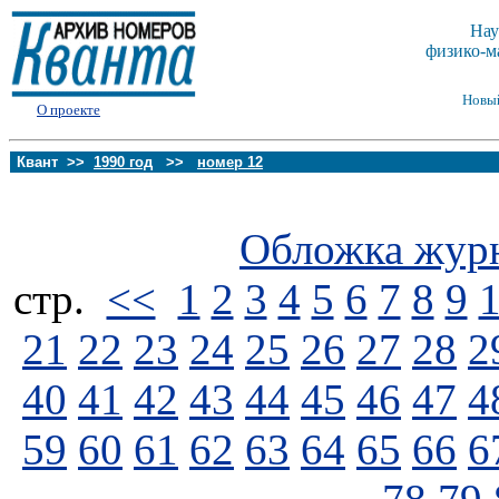
Нау
физико-м
Новы
О проекте
Квант >>
1990 год
>>
номер 12
Обложка жур
стp.
<<
1
2
3
4
5
6
7
8
9
21
22
23
24
25
26
27
28
2
40
41
42
43
44
45
46
47
4
59
60
61
62
63
64
65
66
6