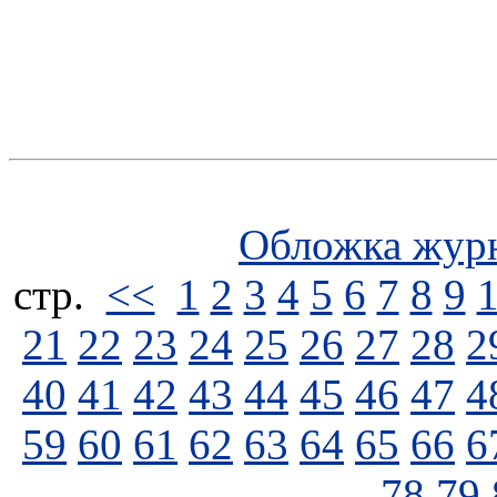
Обложка жур
стp.
<<
1
2
3
4
5
6
7
8
9
21
22
23
24
25
26
27
28
2
40
41
42
43
44
45
46
47
4
59
60
61
62
63
64
65
66
6
78
79