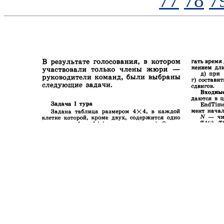
77
78
7