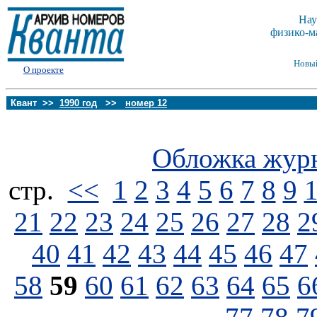
Нау
физико-м
Новы
О проекте
Квант >>
1990 год
>>
номер 12
Обложка жур
стp.
<<
1
2
3
4
5
6
7
8
9
21
22
23
24
25
26
27
28
2
40
41
42
43
44
45
46
47
58
59
60
61
62
63
64
65
6