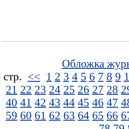
Обложка жур
стp.
<<
1
2
3
4
5
6
7
8
9
21
22
23
24
25
26
27
28
2
40
41
42
43
44
45
46
47
4
59
60
61
62
63
64
65
66
6
78
79