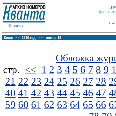
Нау
физико-м
Новы
О проекте
Квант >>
1990 год
>>
номер 12
Обложка жур
стp.
<<
1
2
3
4
5
6
7
8
9
21
22
23
24
25
26
27
28
2
40
41
42
43
44
45
46
47
4
59
60
61
62
63
64
65
66
6