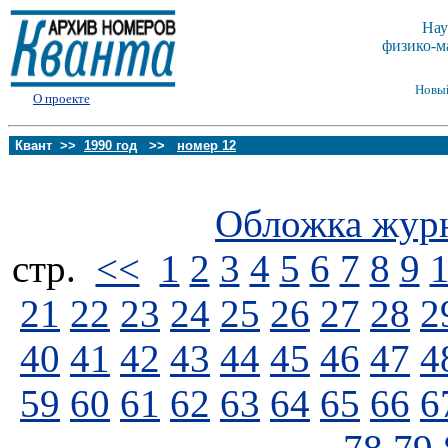
Нау
физико-м
Новы
О проекте
Квант >>
1990 год
>>
номер 12
Обложка жур
стp.
<<
1
2
3
4
5
6
7
8
9
21
22
23
24
25
26
27
28
2
40
41
42
43
44
45
46
47
4
59
60
61
62
63
64
65
66
6