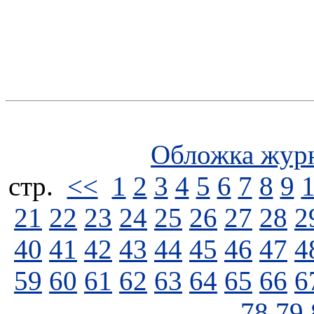
Обложка жур
стp.
<<
1
2
3
4
5
6
7
8
9
21
22
23
24
25
26
27
28
2
40
41
42
43
44
45
46
47
4
59
60
61
62
63
64
65
66
6
78
79