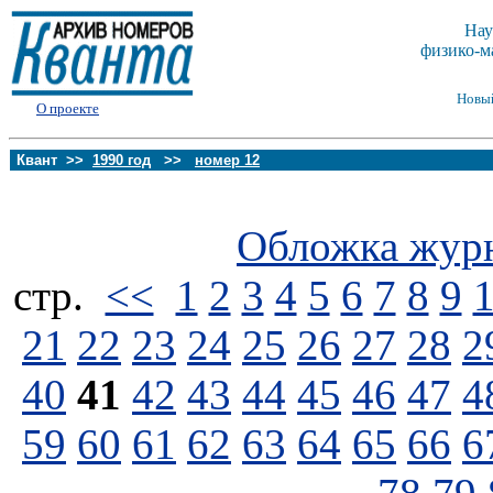
Нау
физико-м
Новы
О проекте
Квант >>
1990 год
>>
номер 12
Обложка жур
стp.
<<
1
2
3
4
5
6
7
8
9
21
22
23
24
25
26
27
28
2
40
41
42
43
44
45
46
47
4
59
60
61
62
63
64
65
66
6