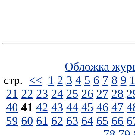
Обложка жур
стp.
<<
1
2
3
4
5
6
7
8
9
21
22
23
24
25
26
27
28
2
40
41
42
43
44
45
46
47
4
59
60
61
62
63
64
65
66
6
78
79