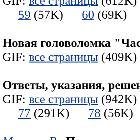
GIF:
все страницы
(612K) 
59
(57K)
60
(69K
Новая головоломка "Ча
GIF:
все страницы
(409K) 
Ответы, указания, реше
GIF:
все страницы
(942K) 
77
(291K)
78
(56