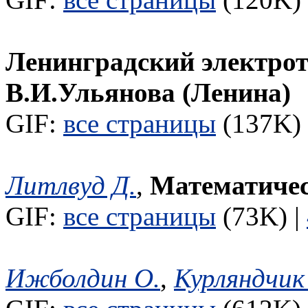
Ленинградский электрот
В.И.Ульянова (Ленина)
GIF:
все страницы
(137K) 
Литлвуд Д.
,
Математичес
GIF:
все страницы
(73K) |
Ижболдин О.
,
Курляндчик