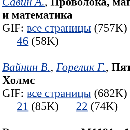
Савин А.
,
Проволока, ма
и математика
GIF:
все страницы
(757K) 
46
(58K)
Вайнин В.
,
Горелик Г.
,
Пят
Холмс
GIF:
все страницы
(682K) 
21
(85K)
22
(74K