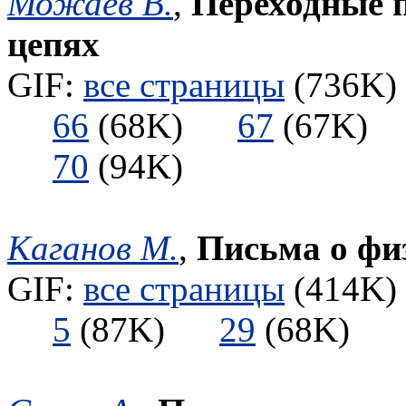
Можаев В.
,
Переходные п
цепях
GIF:
все страницы
(736K) 
66
(68K)
67
(67K
70
(94K)
Каганов М.
,
Письма о фи
GIF:
все страницы
(414K) 
5
(87K)
29
(68K)