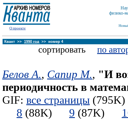
Нау
физико-м
Новы
О проекте
Квант >>
1990 год
>> номер 4
сортировать
по авто
Белов А.
,
Сапир М.
,
"И во
периодичность в матема
GIF:
все страницы
(795K) 
8
(88K)
9
(87K)
1