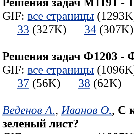
Решения задач М1191 - 1
GIF:
все страницы
(1293K)
33
(327K)
34
(307
Решения задач Ф1203 - 
GIF:
все страницы
(1096K)
37
(56K)
38
(62K
Веденов А.
,
Иванов О.
,
С 
зеленый лист?