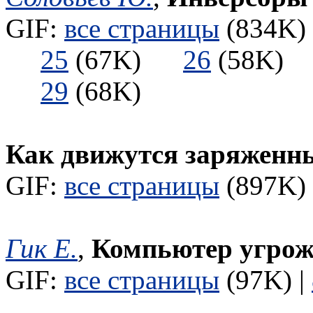
GIF:
все страницы
(834K) 
25
(67K)
26
(58K
29
(68K)
Как движутся заряженн
GIF:
все страницы
(897K) 
Гик Е.
,
Компьютер угрож
GIF:
все страницы
(97K) |