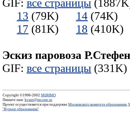
GIF:
все страницы
(1887K)
13
(79K)
14
(74K
17
(81K)
18
(410
Эскиз паровоза Р.Стефе
GIF:
все страницы
(331K) 
Copyright ©1996-2002
МЦНМО
Пишите нам:
kvant@mccme.ru
Проект осуществляется при поддержке
Московского комитета образования
,
"Курьер образования"