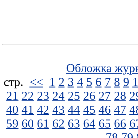
Обложка жур
стp.
<<
1
2
3
4
5
6
7
8
9
21
22
23
24
25
26
27
28
2
40
41
42
43
44
45
46
47
4
59
60
61
62
63
64
65
66
6
78
79