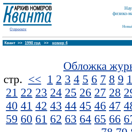
Нау
физико-м
Новы
О проекте
Квант >>
1990 год
>>
номер 4
Обложка жур
стp.
<<
1
2
3
4
5
6
7
8
9
21
22
23
24
25
26
27
28
2
40
41
42
43
44
45
46
47
4
59
60
61
62
63
64
65
66
6