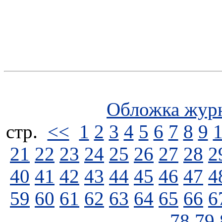
Обложка жур
стp.
<<
1
2
3
4
5
6
7
8
9
21
22
23
24
25
26
27
28
2
40
41
42
43
44
45
46
47
4
59
60
61
62
63
64
65
66
6
78
79