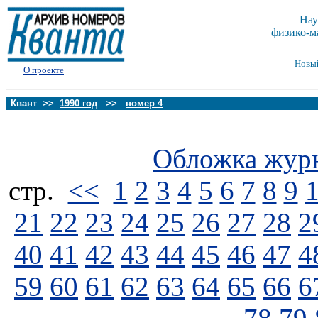
Нау
физико-м
Новы
О проекте
Квант >>
1990 год
>>
номер 4
Обложка жур
стp.
<<
1
2
3
4
5
6
7
8
9
21
22
23
24
25
26
27
28
2
40
41
42
43
44
45
46
47
4
59
60
61
62
63
64
65
66
6