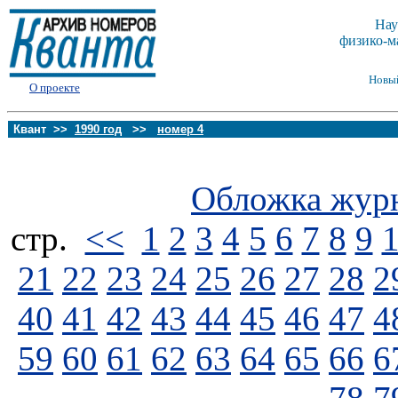
Нау
физико-м
Новы
О проекте
Квант >>
1990 год
>>
номер 4
Обложка жур
стp.
<<
1
2
3
4
5
6
7
8
9
21
22
23
24
25
26
27
28
2
40
41
42
43
44
45
46
47
4
59
60
61
62
63
64
65
66
6