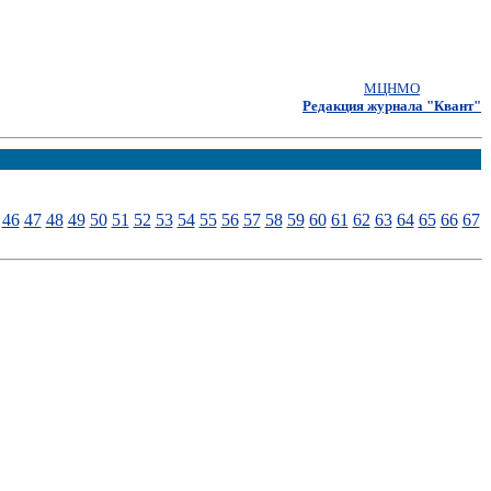
МЦНМО
Редакция журнала "Квант"
46
47
48
49
50
51
52
53
54
55
56
57
58
59
60
61
62
63
64
65
66
67