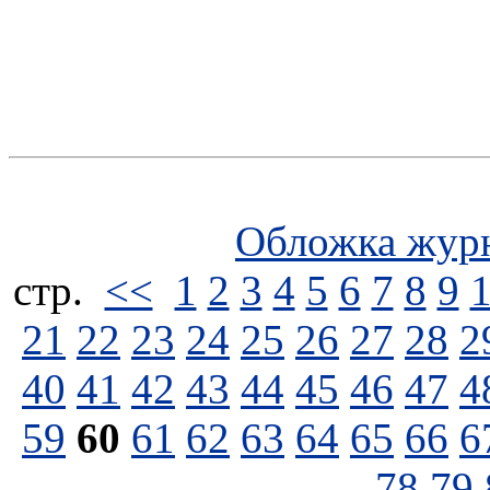
Обложка жур
стp.
<<
1
2
3
4
5
6
7
8
9
21
22
23
24
25
26
27
28
2
40
41
42
43
44
45
46
47
4
59
60
61
62
63
64
65
66
6
78
79