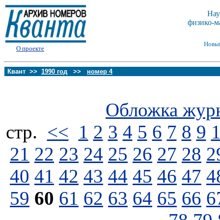
Нау
физико-м
Новы
О проекте
Квант >>
1990 год
>>
номер 4
Обложка жур
стp.
<<
1
2
3
4
5
6
7
8
9
21
22
23
24
25
26
27
28
2
40
41
42
43
44
45
46
47
4
59
60
61
62
63
64
65
66
6