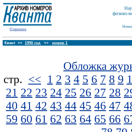
Нау
физико-м
Новы
О проекте
Квант >>
1990 год
>>
номер 1
Обложка жур
стp.
<<
1
2
3
4
5
6
7
8
9
21
22
23
24
25
26
27
28
2
40
41
42
43
44
45
46
47
4
59
60
61
62
63
64
65
66
6