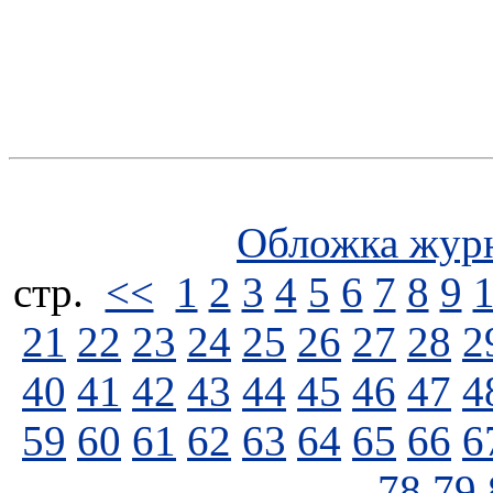
Обложка жур
стp.
<<
1
2
3
4
5
6
7
8
9
21
22
23
24
25
26
27
28
2
40
41
42
43
44
45
46
47
4
59
60
61
62
63
64
65
66
6
78
79