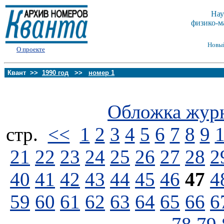
Нау
физико-м
Новы
О проекте
Квант >>
1990 год
>>
номер 1
Обложка жур
стp.
<<
1
2
3
4
5
6
7
8
9
21
22
23
24
25
26
27
28
2
40
41
42
43
44
45
46
47
4
59
60
61
62
63
64
65
66
6