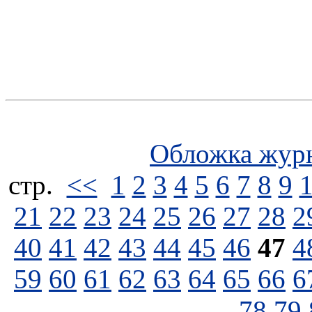
Обложка жур
стp.
<<
1
2
3
4
5
6
7
8
9
21
22
23
24
25
26
27
28
2
40
41
42
43
44
45
46
47
4
59
60
61
62
63
64
65
66
6
78
79