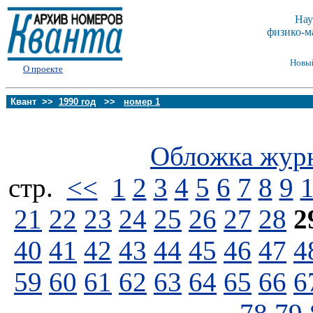
Нау
физико-м
Новы
О проекте
Квант >>
1990 год
>>
номер 1
Обложка жур
стp.
<<
1
2
3
4
5
6
7
8
9
21
22
23
24
25
26
27
28
2
40
41
42
43
44
45
46
47
4
59
60
61
62
63
64
65
66
6