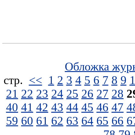
Обложка жур
стp.
<<
1
2
3
4
5
6
7
8
9
21
22
23
24
25
26
27
28
2
40
41
42
43
44
45
46
47
4
59
60
61
62
63
64
65
66
6
78
79