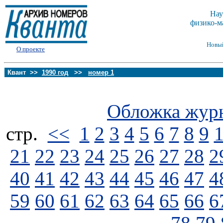
Нау
физико-м
Новы
О проекте
Квант >>
1990 год
>>
номер 1
Обложка жур
стp.
<<
1
2
3
4
5
6
7
8
9
21
22
23
24
25
26
27
28
2
40
41
42
43
44
45
46
47
4
59
60
61
62
63
64
65
66
6