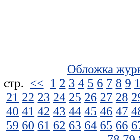
Обложка жур
стp.
<<
1
2
3
4
5
6
7
8
9
21
22
23
24
25
26
27
28
2
40
41
42
43
44
45
46
47
4
59
60
61
62
63
64
65
66
6
78
79