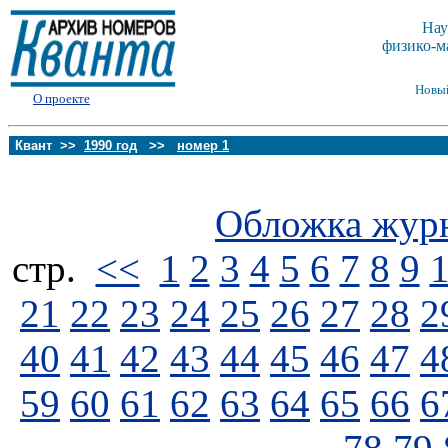
Нау
физико-м
Новы
О проекте
Квант >>
1990 год
>>
номер 1
Обложка жур
стp.
<<
1
2
3
4
5
6
7
8
9
21
22
23
24
25
26
27
28
2
40
41
42
43
44
45
46
47
4
59
60
61
62
63
64
65
66
6