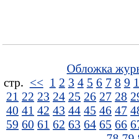
Обложка жур
стp.
<<
1
2
3
4
5
6
7
8
9
21
22
23
24
25
26
27
28
2
40
41
42
43
44
45
46
47
4
59
60
61
62
63
64
65
66
6
78
79