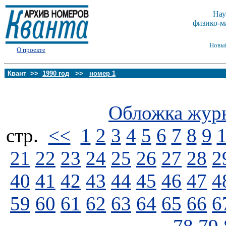
Нау
физико-м
Новы
О проекте
Квант >>
1990 год
>>
номер 1
Обложка жур
стp.
<<
1
2
3
4
5
6
7
8
9
21
22
23
24
25
26
27
28
2
40
41
42
43
44
45
46
47
4
59
60
61
62
63
64
65
66
6