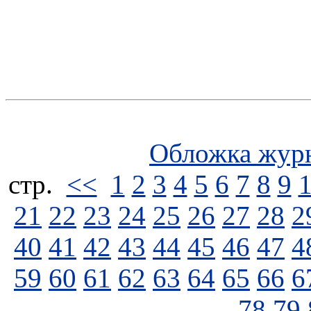
Обложка жур
стp.
<<
1
2
3
4
5
6
7
8
9
21
22
23
24
25
26
27
28
2
40
41
42
43
44
45
46
47
4
59
60
61
62
63
64
65
66
6
78
79