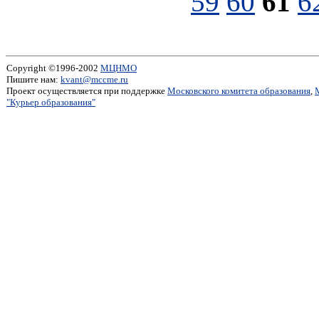
59
60
61
6
Copyright ©1996-2002
МЦНМО
Пишите нам:
kvant@mccme.ru
Проект осуществляется при поддержке
Московского комитета образования
,
"Курьер образования"