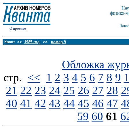
Нау
физико-м
Новы
О проекте
Квант >>
1985 год
>>
номер 9
Обложка жур
стp.
<<
1
2
3
4
5
6
7
8
9
21
22
23
24
25
26
27
28
2
40
41
42
43
44
45
46
47
4
59
60
61
6