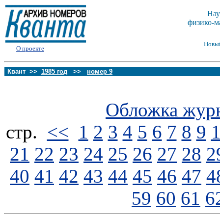
Нау
физико-м
Новы
О проекте
Квант >>
1985 год
>>
номер 9
Обложка жур
стp.
<<
1
2
3
4
5
6
7
8
9
21
22
23
24
25
26
27
28
2
40
41
42
43
44
45
46
47
4
59
60
61
6