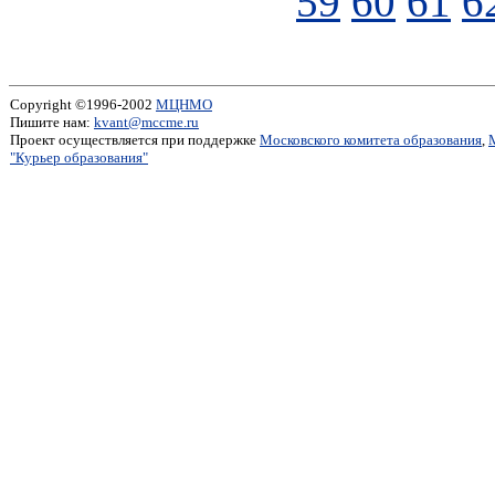
59
60
61
6
Copyright ©1996-2002
МЦНМО
Пишите нам:
kvant@mccme.ru
Проект осуществляется при поддержке
Московского комитета образования
,
"Курьер образования"