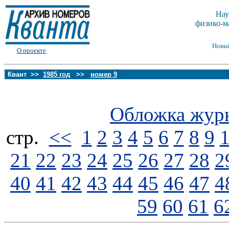
Нау
физико-м
Новы
О проекте
Квант >>
1985 год
>>
номер 9
Обложка жур
стp.
<<
1
2
3
4
5
6
7
8
9
21
22
23
24
25
26
27
28
2
40
41
42
43
44
45
46
47
4
59
60
61
6