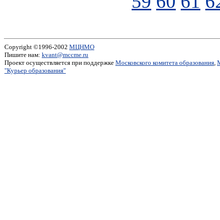
59
60
61
6
Copyright ©1996-2002
МЦНМО
Пишите нам:
kvant@mccme.ru
Проект осуществляется при поддержке
Московского комитета образования
,
"Курьер образования"