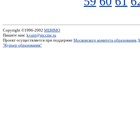
59
60
61
6
Copyright ©1996-2002
МЦНМО
Пишите нам:
kvant@mccme.ru
Проект осуществляется при поддержке
Московского комитета образования
,
"Курьер образования"