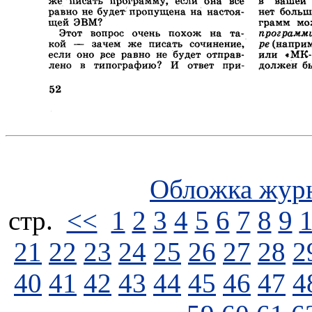
Обложка жур
стp.
<<
1
2
3
4
5
6
7
8
9
21
22
23
24
25
26
27
28
2
40
41
42
43
44
45
46
47
4