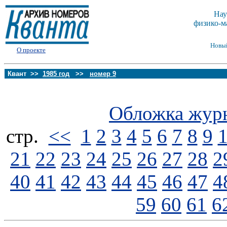
Нау
физико-м
Новы
О проекте
Квант >>
1985 год
>>
номер 9
Обложка жур
стp.
<<
1
2
3
4
5
6
7
8
9
21
22
23
24
25
26
27
28
2
40
41
42
43
44
45
46
47
4
59
60
61
6