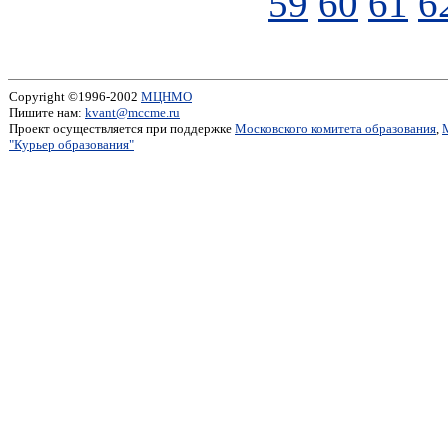
59
60
61
6
Copyright ©1996-2002
МЦНМО
Пишите нам:
kvant@mccme.ru
Проект осуществляется при поддержке
Московского комитета образования
,
"Курьер образования"