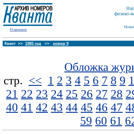
Нау
физико-м
Новы
О проекте
Квант >>
1985 год
>>
номер 9
Обложка жур
стp.
<<
1
2
3
4
5
6
7
8
9
21
22
23
24
25
26
27
28
2
40
41
42
43
44
45
46
47
4
59
60
61
6