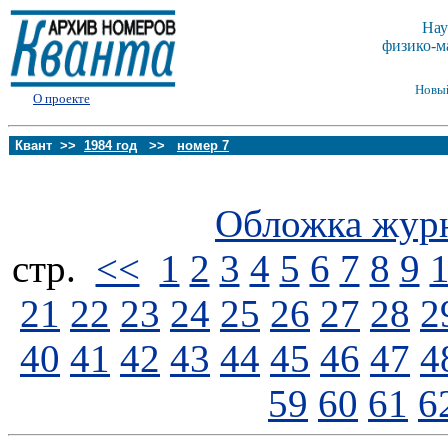
Нау
физико-м
Новы
О проекте
Квант >>
1984 год
>>
номер 7
Обложка жур
стp.
<<
1
2
3
4
5
6
7
8
9
21
22
23
24
25
26
27
28
2
40
41
42
43
44
45
46
47
4
59
60
61
6