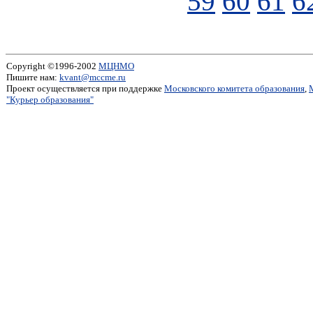
59
60
61
6
Copyright ©1996-2002
МЦНМО
Пишите нам:
kvant@mccme.ru
Проект осуществляется при поддержке
Московского комитета образования
,
"Курьер образования"