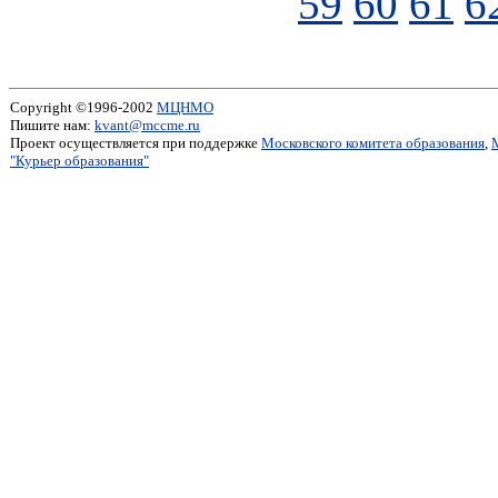
59
60
61
6
Copyright ©1996-2002
МЦНМО
Пишите нам:
kvant@mccme.ru
Проект осуществляется при поддержке
Московского комитета образования
,
"Курьер образования"