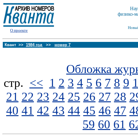
Нау
физико-м
Новы
О проекте
Квант >>
1984 год
>>
номер 7
Обложка жур
стp.
<<
1
2
3
4
5
6
7
8
9
21
22
23
24
25
26
27
28
2
40
41
42
43
44
45
46
47
4
59
60
61
6