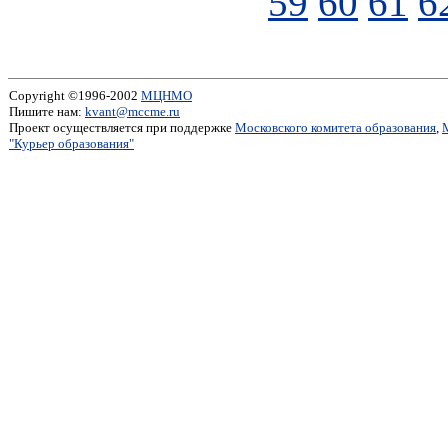
59
60
61
6
Copyright ©1996-2002
МЦНМО
Пишите нам:
kvant@mccme.ru
Проект осуществляется при поддержке
Московского комитета образования
,
"Курьер образования"