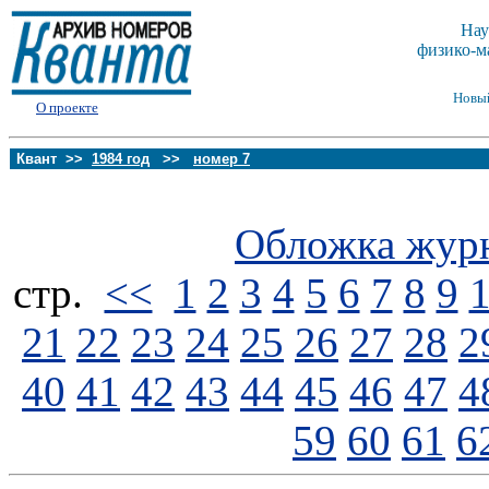
Нау
физико-м
Новы
О проекте
Квант >>
1984 год
>>
номер 7
Обложка жур
стp.
<<
1
2
3
4
5
6
7
8
9
21
22
23
24
25
26
27
28
2
40
41
42
43
44
45
46
47
4
59
60
61
6