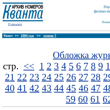
Нау
физико-м
Новы
О проекте
Квант >>
1984 год
>>
номер 7
Обложка жур
стp.
<<
1
2
3
4
5
6
7
8
9
21
22
23
24
25
26
27
28
2
40
41
42
43
44
45
46
47
4
59
60
61
6