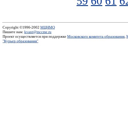
59
60
61
6
Copyright ©1996-2002
МЦНМО
Пишите нам:
kvant@mccme.ru
Проект осуществляется при поддержке
Московского комитета образования
,
"Курьер образования"