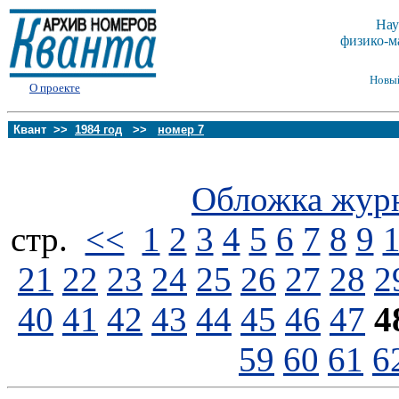
Нау
физико-м
Новы
О проекте
Квант >>
1984 год
>>
номер 7
Обложка жур
стp.
<<
1
2
3
4
5
6
7
8
9
21
22
23
24
25
26
27
28
2
40
41
42
43
44
45
46
47
4
59
60
61
6