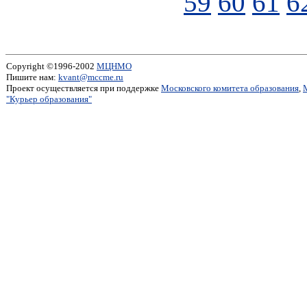
59
60
61
6
Copyright ©1996-2002
МЦНМО
Пишите нам:
kvant@mccme.ru
Проект осуществляется при поддержке
Московского комитета образования
,
"Курьер образования"