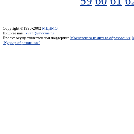
59
60
61
6
Copyright ©1996-2002
МЦНМО
Пишите нам:
kvant@mccme.ru
Проект осуществляется при поддержке
Московского комитета образования
,
"Курьер образования"