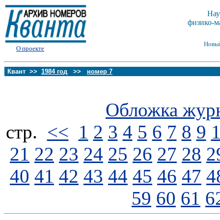
Нау
физико-м
Новы
О проекте
Квант >>
1984 год
>>
номер 7
Обложка жур
стp.
<<
1
2
3
4
5
6
7
8
9
21
22
23
24
25
26
27
28
2
40
41
42
43
44
45
46
47
4
59
60
61
6