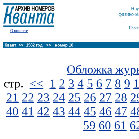
Нау
физико-м
Новы
О проекте
Квант >>
1982 год
>>
номер 10
Обложка жур
стp.
<<
1
2
3
4
5
6
7
8
9
21
22
23
24
25
26
27
28
2
40
41
42
43
44
45
46
47
4
59
60
61
6