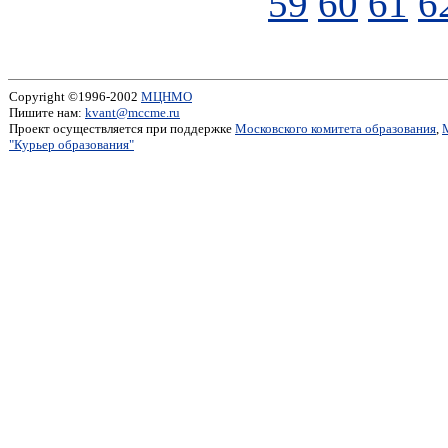
59
60
61
6
Copyright ©1996-2002
МЦНМО
Пишите нам:
kvant@mccme.ru
Проект осуществляется при поддержке
Московского комитета образования
,
"Курьер образования"