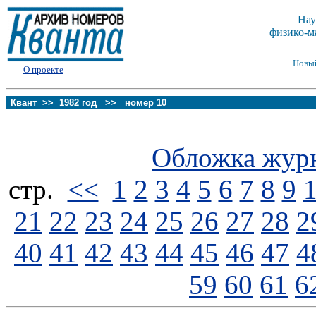
Нау
физико-м
Новы
О проекте
Квант >>
1982 год
>>
номер 10
Обложка жур
стp.
<<
1
2
3
4
5
6
7
8
9
21
22
23
24
25
26
27
28
2
40
41
42
43
44
45
46
47
4
59
60
61
6