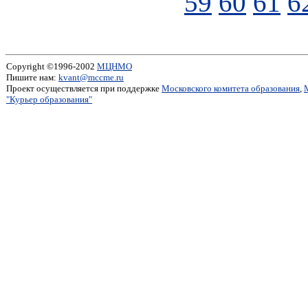
59
60
61
6
Copyright ©1996-2002
МЦНМО
Пишите нам:
kvant@mccme.ru
Проект осуществляется при поддержке
Московского комитета образования
,
"Курьер образования"