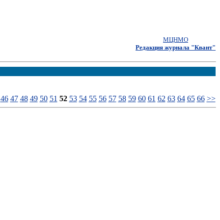
МЦНМО
Редакция журнала "Квант"
46
47
48
49
50
51
52
53
54
55
56
57
58
59
60
61
62
63
64
65
66
>>