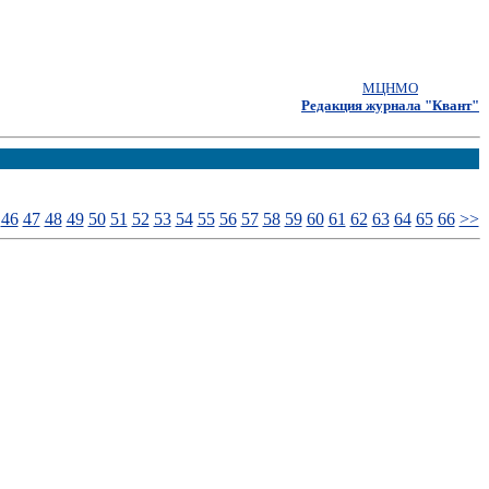
МЦНМО
Редакция журнала "Квант"
46
47
48
49
50
51
52
53
54
55
56
57
58
59
60
61
62
63
64
65
66
>>