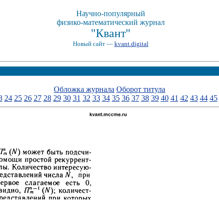
Научно-популярный
физико-математический журнал
"Квант"
Новый сайт —
kvant.digital
Обложка журнала
Оборот титула
3
24
25
26
27
28
29
30
31
32
33
34
35
36
37
38
39
40
41
42
43
44
45