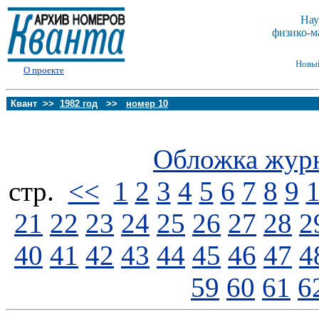
Нау
физико-м
Новы
О проекте
Квант >>
1982 год
>>
номер 10
Обложка жур
стp.
<<
1
2
3
4
5
6
7
8
9
21
22
23
24
25
26
27
28
2
40
41
42
43
44
45
46
47
4
59
60
61
6