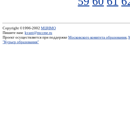
59
60
61
6
Copyright ©1996-2002
МЦНМО
Пишите нам:
kvant@mccme.ru
Проект осуществляется при поддержке
Московского комитета образования
,
"Курьер образования"