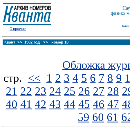
Нау
физико-м
Новы
О проекте
Квант >>
1982 год
>>
номер 10
Обложка жур
стp.
<<
1
2
3
4
5
6
7
8
9
21
22
23
24
25
26
27
28
2
40
41
42
43
44
45
46
47
4
59
60
61
6