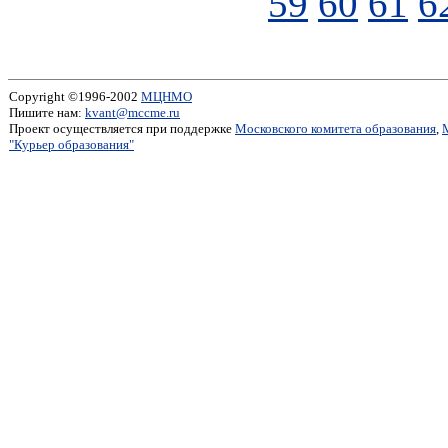
59
60
61
6
Copyright ©1996-2002
МЦНМО
Пишите нам:
kvant@mccme.ru
Проект осуществляется при поддержке
Московского комитета образования
,
"Курьер образования"