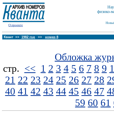
Нау
физико-м
Новы
О проекте
Квант >>
1982 год
>>
номер 8
Обложка жур
стp.
<<
1
2
3
4
5
6
7
8
9
21
22
23
24
25
26
27
28
2
40
41
42
43
44
45
46
47
4
59
60
61