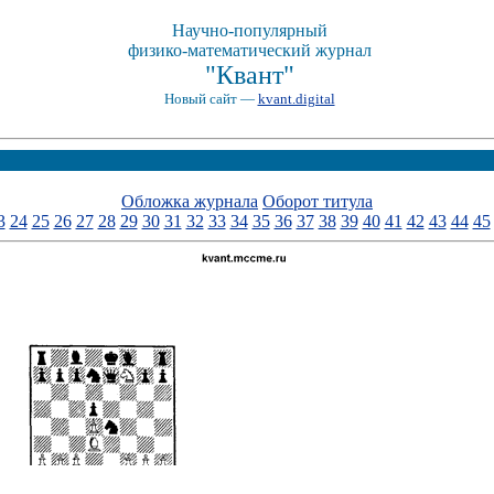
Научно-популярный
физико-математический журнал
"Квант"
Новый сайт —
kvant.digital
Обложка журнала
Оборот титула
3
24
25
26
27
28
29
30
31
32
33
34
35
36
37
38
39
40
41
42
43
44
45