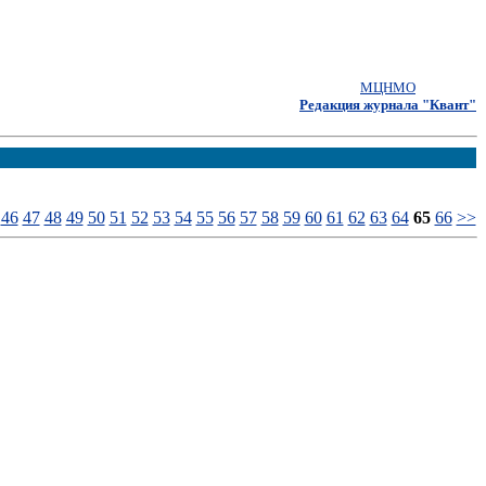
МЦНМО
Редакция журнала "Квант"
46
47
48
49
50
51
52
53
54
55
56
57
58
59
60
61
62
63
64
65
66
>>