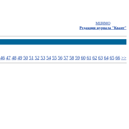
МЦНМО
Редакция журнала "Квант"
46
47
48
49
50
51
52
53
54
55
56
57
58
59
60
61
62
63
64
65
66
>>