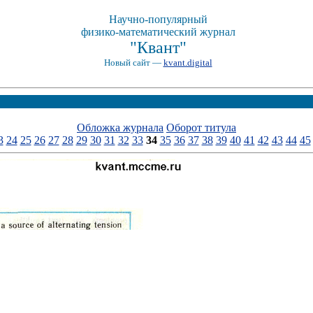
Научно-популярный
физико-математический журнал
"Квант"
Новый сайт —
kvant.digital
Обложка журнала
Оборот титула
3
24
25
26
27
28
29
30
31
32
33
34
35
36
37
38
39
40
41
42
43
44
45