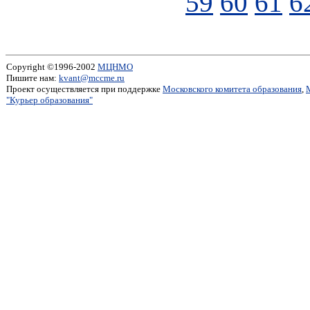
59
60
61
6
Copyright ©1996-2002
МЦНМО
Пишите нам:
kvant@mccme.ru
Проект осуществляется при поддержке
Московского комитета образования
,
"Курьер образования"