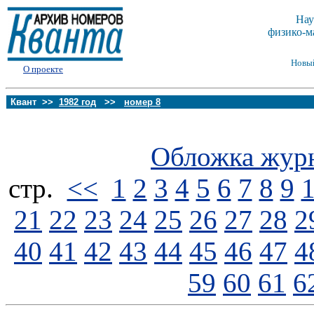
Нау
физико-м
Новы
О проекте
Квант >>
1982 год
>>
номер 8
Обложка жур
стp.
<<
1
2
3
4
5
6
7
8
9
21
22
23
24
25
26
27
28
2
40
41
42
43
44
45
46
47
4
59
60
61
6