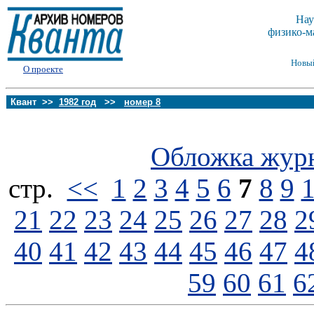
Нау
физико-м
Новы
О проекте
Квант >>
1982 год
>>
номер 8
Обложка жур
стp.
<<
1
2
3
4
5
6
7
8
9
21
22
23
24
25
26
27
28
2
40
41
42
43
44
45
46
47
4
59
60
61
6