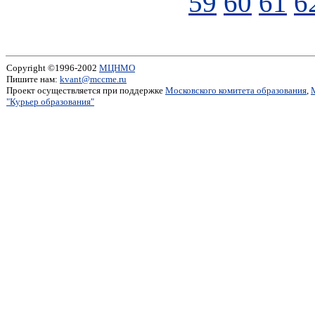
59
60
61
6
Copyright ©1996-2002
МЦНМО
Пишите нам:
kvant@mccme.ru
Проект осуществляется при поддержке
Московского комитета образования
,
"Курьер образования"