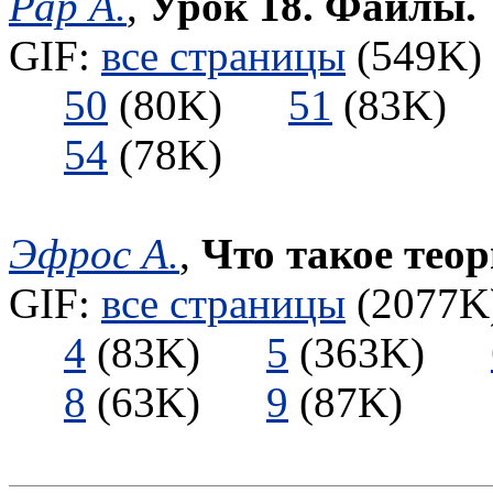
Рар А.
,
Урок 18. Файлы.
GIF:
все страницы
(549K) 
50
(80K)
51
(83K
54
(78K)
Эфрос А.
,
Что такое теор
GIF:
все страницы
(2077K)
4
(83K)
5
(363K)
8
(63K)
9
(87K)