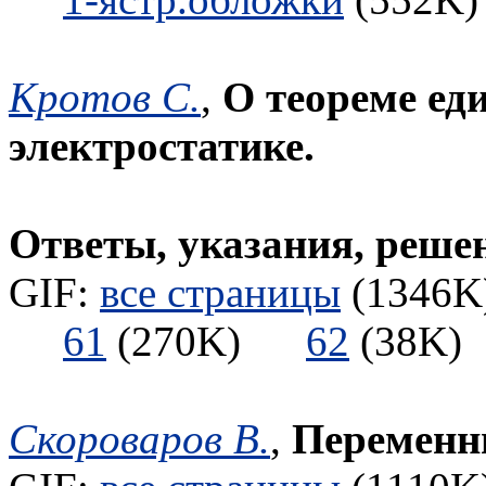
Кротов С.
,
О теореме ед
электростатике.
Ответы, указания, реше
GIF:
все страницы
(1346K)
61
(270K)
62
(38
Скороваров В.
,
Переменн