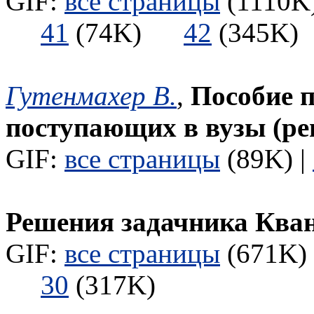
GIF:
все страницы
(1110K)
41
(74K)
42
(345
Гутенмахер В.
,
Пособие п
поступающих в вузы (ре
GIF:
все страницы
(89K) |
Решения задачника Ква
GIF:
все страницы
(671K) 
30
(317K)