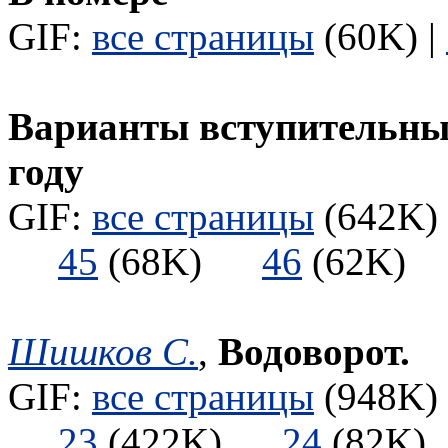
GIF:
все страницы
(60K) |
Варианты вступительных
году
GIF:
все страницы
(642K) 
45
(68K)
46
(62K
Шишков С.
,
Водоворот.
GIF:
все страницы
(948K) 
23
(422K)
24
(82