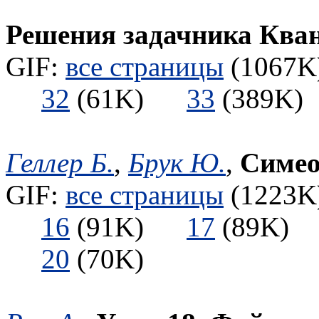
Решения задачника Ква
GIF:
все страницы
(1067K)
32
(61K)
33
(389
Геллер Б.
,
Брук Ю.
,
Симео
GIF:
все страницы
(1223K)
16
(91K)
17
(89K
20
(70K)