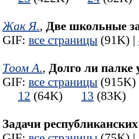
Жак Я.
,
Две школьные за
GIF:
все страницы
(91K) |
Тоом А.
,
Долго ли палке 
GIF:
все страницы
(915K) 
12
(64K)
13
(83K
Задачи республикански
GIF:
все страницы
(75K) |