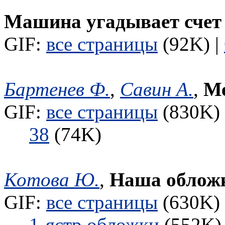
Машина угадывает счет
GIF:
все страницы
(92K) |
Бартенев Ф.
,
Савин А.
,
Ме
GIF:
все страницы
(830K) 
38
(74K)
Котова Ю.
,
Наша облож
GIF:
все страницы
(630K) 
1-ястр.обложки
(552