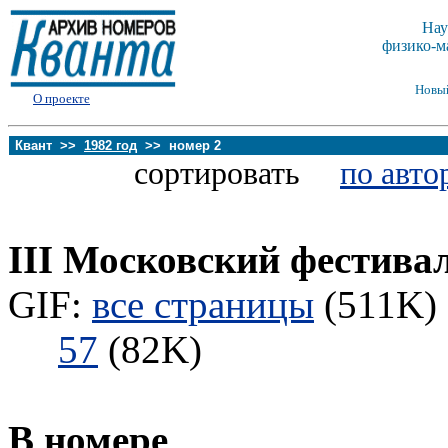
Нау
физико-м
Новы
О проекте
Квант >>
1982 год
>> номер 2
сортировать
по авто
III Московский фестива
GIF:
все страницы
(511K) 
57
(82K)
В номере