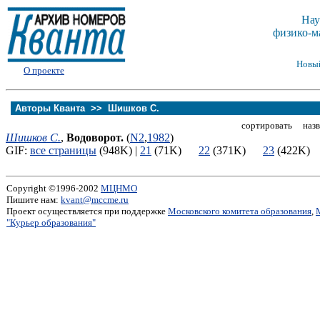
Нау
физико-м
Новы
О проекте
Авторы Кванта >>
Шишков С.
сортировать назв
Шишков С.
,
Водоворот.
(
N2
,
1982
)
GIF:
все страницы
(948K) |
21
(71K)
22
(371K)
23
(422K
Copyright ©1996-2002
МЦНМО
Пишите нам:
kvant@mccme.ru
Проект осуществляется при поддержке
Московского комитета образования
,
"Курьер образования"