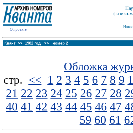
Нау
физико-м
Новы
О проекте
Квант >>
1982 год
>>
номер 2
Обложка жур
стp.
<<
1
2
3
4
5
6
7
8
9
21
22
23
24
25
26
27
28
2
40
41
42
43
44
45
46
47
4
59
60
61
6