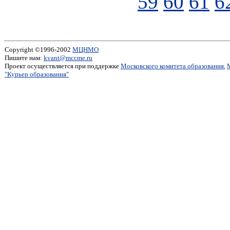
59
60
61
6
Copyright ©1996-2002
МЦНМО
Пишите нам:
kvant@mccme.ru
Проект осуществляется при поддержке
Московского комитета образования
,
"Курьер образования"