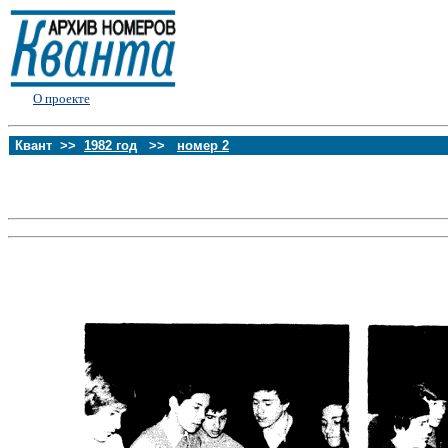
О проекте
Квант >>
1982 год
>>
номер 2