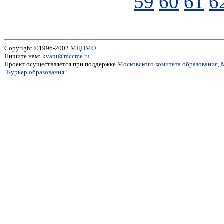
59
60
61
6
Copyright ©1996-2002
МЦНМО
Пишите нам:
kvant@mccme.ru
Проект осуществляется при поддержке
Московского комитета образования
,
"Курьер образования"