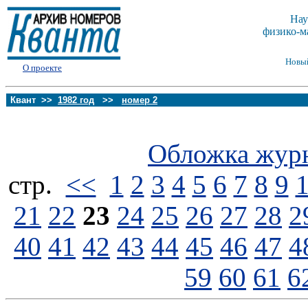
Нау
физико-м
Новы
О проекте
Квант >>
1982 год
>>
номер 2
Обложка жур
стp.
<<
1
2
3
4
5
6
7
8
9
21
22
23
24
25
26
27
28
2
40
41
42
43
44
45
46
47
4
59
60
61
6